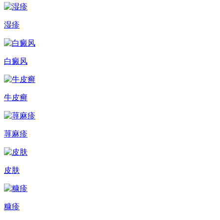
湿疹
白癜风
牛皮癣
荨麻疹
皮肤
糠疹