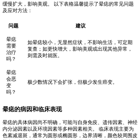
缓慢扩大，影响美观。 以下表格温馨提示了晕痣的常见问题
及应对方法：
问题
建议
晕痣
如晕痣较小，无显然症状，不影响生活，可定期
需要
复查；如更快增大，影响美观或出现其他异常，
治疗
则需及时就医。
吗？
晕痣
会恶
极少数情况下会扩张，但极少发生癌变。
变
吗？
晕痣的病因和临床表现
晕痣的具体病因尚不明确，可能与自身免疫、遗传因素、神经
内分泌因素以及环境因素等多种因素相关。 临床表现主要为
色素减退斑，通常为圆形或椭圆形，边界清晰，颜色较周围皮