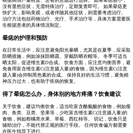
根据病情严重程度、患者的意愿进行选择。 如果晕痣较小，
没有显然症状，无需特殊治疗，定期复查即可。 如果晕痣更
快扩大，影响美观，或者伴随其他症状，则需要考虑治疗。
治疗方法包括药物治疗、光疗、手术治疗等，具体方案需要医
生根据患者的具体情况制定。
晕痣的护理和预防
在日常生活中，应注意避免阳光暴晒，尤其是在夏季，应采取
防晒措施，例如涂抹防晒霜、穿戴防晒衣帽等。 冬季可适当
晒太阳，促进维生素D合成。 饮食方面，应注意均衡营养，避
免食用富含维生素C(注意摄入量)的食物，因为维生素C(注意
摄入量)会抑制黑色素的合成。 保持良好的生活习惯，避免精
神压力过大，也有助于疾病的恢复。
得了晕痣怎么办，身体别的地方疼痛？饮食建议
关于饮食，建议均衡饮食，适当吃富含酪氨酸的食物，例如瘦
肉、鱼类、豆类、坚果等，少吃富含维生素C(注意摄入量)的
食物，例如柑橘类水果、草莓、西红柿等。 切记，饮食只是
辅助治疗，不能代替正规的医疗手段。 任何饮食偏方都需要
在医生指导下进行。