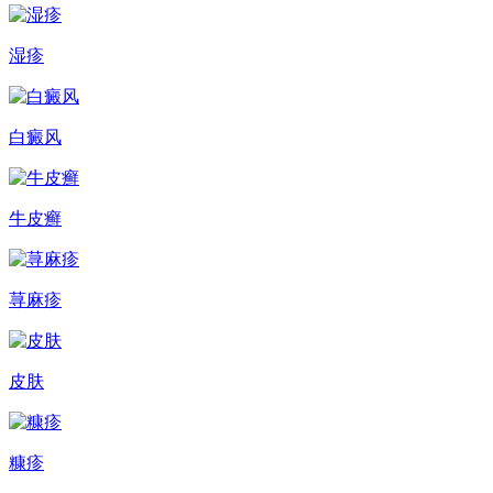
湿疹
白癜风
牛皮癣
荨麻疹
皮肤
糠疹