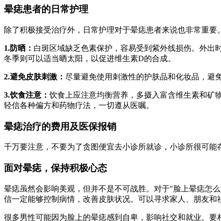
晕痣患者的日常护理
除了积极接受治疗外，日常护理对于晕痣患者来说也非常重要
1.防晒：
白斑区域缺乏色素保护，容易受到紫外线损伤。外出时
冬季则可以适当晒太阳，以促进维生素D的合成。
2.避免皮肤刺激：
尽量避免使用刺激性的护肤品和化妆品，避
3.饮食注意：
饮食上应注意均衡营养，多摄入富含维生素和矿物
轻信各种偏方和药物疗法，一切遵从医嘱。
晕痣治疗的费用及医保报销
千万要注意，不要为了贪图便宜去小诊所就诊，小诊所很可能
面对晕痣，保持积极心态
晕痣虽然会影响美观，但并不是不可战胜。对于"脸上晕痣怎
信一定能够控制病情，改善皮肤状况。可以寻求家人、朋友和
很多男性可能因为脸上的晕痣感到自卑，影响社交和就业。要