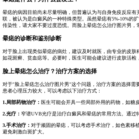
晕痣的病因目前尚未尽量明确，但普遍认为与自身免疫反应有
联，被认为是白癜风的一种特殊类型。虽然晕痣有5%-10%
传染性，请大家不要过度恐慌。而脸上晕痣怎么治疗图片男，
晕痣的诊断和鉴别诊断
对于脸上出现类似晕痣的病灶，建议及时就医，由专业的皮肤
如花斑癣、贫血痣等。必要时，医生可能会建议进行皮肤活检
脸上晕痣怎么治疗？治疗方案的选择
对于"脸上晕痣怎么治疗图片男"这个问题，治疗方案的选择
患者心理压力较大，可以考虑以下治疗方式：
1.局部药物治疗：
医生可能会开具一些局部外用的药物，如糖
2.光疗：
窄谱UVB光疗是治疗白癜风和晕痣的常用方法。通过
3.手术治疗：
对于顽固的晕痣，可以考虑手术治疗，如色素移
避免刺激白斑扩大。