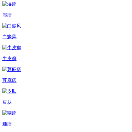
湿疹
白癜风
牛皮癣
荨麻疹
皮肤
糠疹