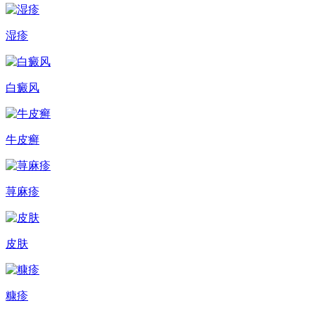
湿疹
白癜风
牛皮癣
荨麻疹
皮肤
糠疹