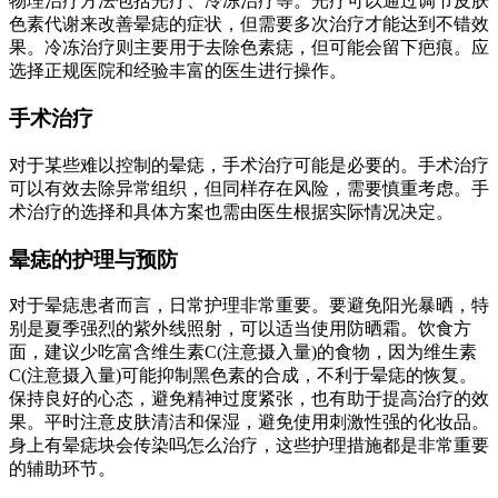
物理治疗方法包括光疗、冷冻治疗等。光疗可以通过调节皮肤
色素代谢来改善晕痣的症状，但需要多次治疗才能达到不错效
果。冷冻治疗则主要用于去除色素痣，但可能会留下疤痕。应
选择正规医院和经验丰富的医生进行操作。
手术治疗
对于某些难以控制的晕痣，手术治疗可能是必要的。手术治疗
可以有效去除异常组织，但同样存在风险，需要慎重考虑。手
术治疗的选择和具体方案也需由医生根据实际情况决定。
晕痣的护理与预防
对于晕痣患者而言，日常护理非常重要。要避免阳光暴晒，特
别是夏季强烈的紫外线照射，可以适当使用防晒霜。饮食方
面，建议少吃富含维生素C(注意摄入量)的食物，因为维生素
C(注意摄入量)可能抑制黑色素的合成，不利于晕痣的恢复。
保持良好的心态，避免精神过度紧张，也有助于提高治疗的效
果。平时注意皮肤清洁和保湿，避免使用刺激性强的化妆品。
身上有晕痣块会传染吗怎么治疗，这些护理措施都是非常重要
的辅助环节。