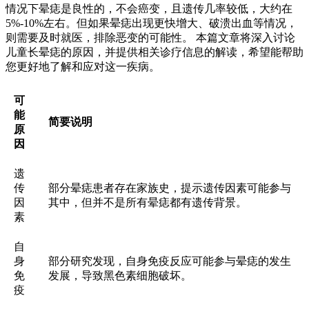
情况下晕痣是良性的，不会癌变，且遗传几率较低，大约在
5%-10%左右。但如果晕痣出现更快增大、破溃出血等情况，
则需要及时就医，排除恶变的可能性。 本篇文章将深入讨论
儿童长晕痣的原因，并提供相关诊疗信息的解读，希望能帮助
您更好地了解和应对这一疾病。
可
能
简要说明
原
因
遗
传
部分晕痣患者存在家族史，提示遗传因素可能参与
因
其中，但并不是所有晕痣都有遗传背景。
素
自
身
部分研究发现，自身免疫反应可能参与晕痣的发生
免
发展，导致黑色素细胞破坏。
疫