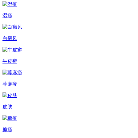
湿疹
白癜风
牛皮癣
荨麻疹
皮肤
糠疹