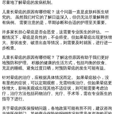
尽量地了解晕痣的发病机制。
儿童长晕痣的原因有哪些呢？ 这个问题一直是皮肤科医生研
究的。 虽然我们对它的了解日益深入，但仍无法尽量解释所
有病例。 需要注意的是，早期诊断和合适的护理至关重要。
许多家长担心晕痣是否会恶变，这需要专业医生的评估。 一
般情况下，晕痣是良性的，不会癌变。但如果晕痣出现更快增
大、形状改变、破溃出血等情况，则需要及时就医，进行进一
步检查。
儿童长晕痣的原因有哪些呢？ 了解这些原因有助于我们更好
地预防和护理。 积极的健康的生活方式，包括均衡的饮食、
充足的睡眠、避免过度日晒，对预防晕痣的发生可能有益。
针对晕痣的治疗，应根据具体情况而定。 如果晕痣较小，没
有显然的症状，可以定期观察，无需特殊治疗。但如果晕痣更
快增大，影响美观或出现其他不适症状，则可能需要考虑治
疗，治疗方法包括药物治疗、光疗、手术等，需在专业医生的
指导下进行。
关于晕痣的医保报销问题，各地政策可能有所不同，建议咨询
当地医保部门。其他商业保险的报销情况则需具体咨询购买的