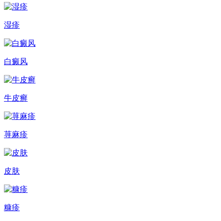
湿疹
白癜风
牛皮癣
荨麻疹
皮肤
糠疹