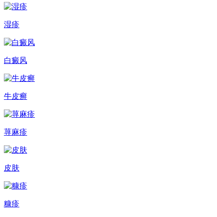
湿疹
白癜风
牛皮癣
荨麻疹
皮肤
糠疹