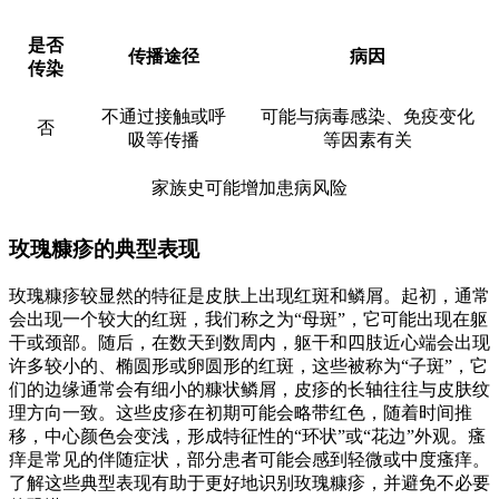
是否
传播途径
病因
传染
不通过接触或呼
可能与病毒感染、免疫变化
否
吸等传播
等因素有关
家族史可能增加患病风险
玫瑰糠疹的典型表现
玫瑰糠疹较显然的特征是皮肤上出现红斑和鳞屑。起初，通常
会出现一个较大的红斑，我们称之为“母斑”，它可能出现在躯
干或颈部。随后，在数天到数周内，躯干和四肢近心端会出现
许多较小的、椭圆形或卵圆形的红斑，这些被称为“子斑”，它
们的边缘通常会有细小的糠状鳞屑，皮疹的长轴往往与皮肤纹
理方向一致。这些皮疹在初期可能会略带红色，随着时间推
移，中心颜色会变浅，形成特征性的“环状”或“花边”外观。瘙
痒是常见的伴随症状，部分患者可能会感到轻微或中度瘙痒。
了解这些典型表现有助于更好地识别玫瑰糠疹，并避免不必要