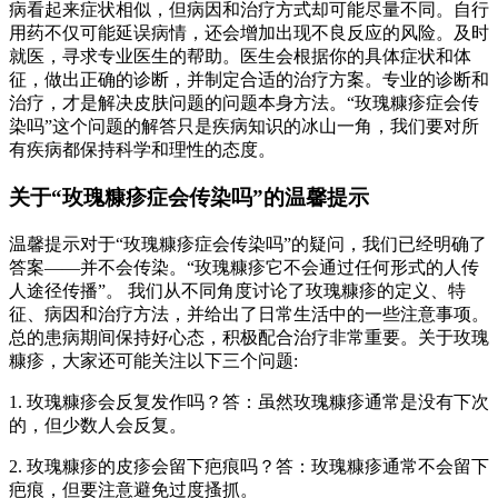
病看起来症状相似，但病因和治疗方式却可能尽量不同。自行
用药不仅可能延误病情，还会增加出现不良反应的风险。及时
就医，寻求专业医生的帮助。医生会根据你的具体症状和体
征，做出正确的诊断，并制定合适的治疗方案。专业的诊断和
治疗，才是解决皮肤问题的问题本身方法。“玫瑰糠疹症会传
染吗”这个问题的解答只是疾病知识的冰山一角，我们要对所
有疾病都保持科学和理性的态度。
关于“玫瑰糠疹症会传染吗”的温馨提示
温馨提示对于“玫瑰糠疹症会传染吗”的疑问，我们已经明确了
答案——并不会传染。“玫瑰糠疹它不会通过任何形式的人传
人途径传播”。 我们从不同角度讨论了玫瑰糠疹的定义、特
征、病因和治疗方法，并给出了日常生活中的一些注意事项。
总的患病期间保持好心态，积极配合治疗非常重要。关于玫瑰
糠疹，大家还可能关注以下三个问题:
1. 玫瑰糠疹会反复发作吗？答：虽然玫瑰糠疹通常是没有下次
的，但少数人会反复。
2. 玫瑰糠疹的皮疹会留下疤痕吗？答：玫瑰糠疹通常不会留下
疤痕，但要注意避免过度搔抓。