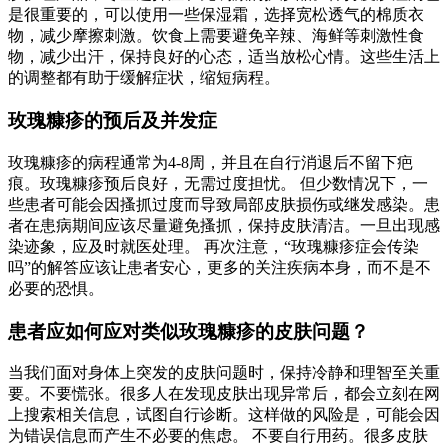
是很重要的，可以使用一些保湿霜，选择宽松透气的棉质衣
物，减少摩擦刺激。饮食上需要避免辛辣、海鲜等刺激性食
物，减少出汗，保持良好的心态，适当放松心情。这些生活上
的调整都有助于缓解症状，缩短病程。
玫瑰糠疹的预后及并发症
玫瑰糠疹的病程通常为4-8周，并且在自行消退后不留下疤
痕。玫瑰糠疹预后良好，无需过度担忧。 但少数情况下，一
些患者可能会因搔抓过度而导致局部皮肤损伤或继发感染。患
者在患病期间应该尽量避免搔抓，保持皮肤清洁。一旦出现感
染迹象，应及时就医处理。 再次注意，“玫瑰糠疹症会传染
吗”的解答应该让患者安心，更多的关注疾病本身，而不是不
必要的恐惧。
患者应如何应对类似玫瑰糠疹的皮肤问题？
当我们面对身体上突发的皮肤问题时，保持冷静和理智至关重
要。不要慌张。很多人在发现皮肤出现异常后，都会立刻在网
上搜索相关信息，试图自行诊断。这样做的风险是，可能会因
为错误信息而产生不必要的焦虑。 不要自行用药。很多皮肤