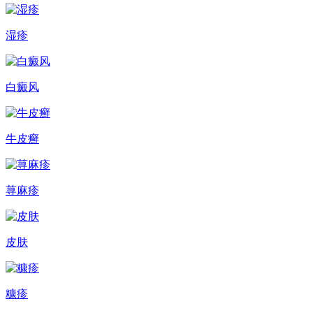
湿疹
白癜风
牛皮癣
荨麻疹
皮肤
糠疹