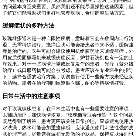
吗”的问题可以延伸到讨论其病因的复杂性，这对于理解疾病
的问题本身至关重要。虽然我们还不能尽量操控这些因素，但
了解它们能帮助我们更好地管理疾病，合理调整生活方式。
缓解症状的多种方法
玫瑰糠疹通常是一种自限性疾病，意味着它会在数周内自行消
退，无需特殊治疗。瘙痒症状可能会给患者带来不适，缓解瘙
痒是治疗的。医生可能会建议使用抗组胺药物来减缓瘙痒，外
用皮质类固醇霜剂来减缓炎症反应，炉甘石洗剂也有一定的止
痒效果。对于一些病情严重或反复发作的患者，光疗（紫外线
治疗）或口服药物可能会被考虑。患者应该在专业医生的指导
下，选择合适的治疗方案，切勿自行使用一些偏方或未经证实
的药物。患者在治疗期间应遵循医嘱，耐心等待病情好转。
日常生活中的注意事项
对于玫瑰糠疹患者，在日常生活中也有一些需要注意的事项，
以辅助治疗，加快病情恢复。“玫瑰糠疹症会传染吗”这个问题
既然得到了解答，患者更应该关注日常护理。应该避免使用热
水洗澡，热水可能会加重瘙痒感；应该避免使用刺激性强的皮
肤护理产品，尽量选择温和无刺激的护肤品。保持皮肤湿润也