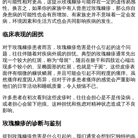
的可能性相对更高，这提示玫瑰糠疹可能存在一定的遗传易感
性。换言之，如果你的家族中有人曾患过玫瑰糠疹，那么你自
身患病的可能性也会有所增加。有家族史并不意味着一定会发
病，环境因素和生活方式也会共同影响疾病的发生。
临床表现的困扰
对于玫瑰糠疹患者而言，玫瑰糠疹危害是什么引起的这个问
题，往往伴随着对疾病外观的担忧。典型的玫瑰糠疹通常先出
现一个较大的红斑，称为“母斑”，随后在躯干和四肢近心端出
现多个较小的、呈椭圆形的红斑，也就是“子斑”。这些皮疹表
面伴有细微的糠状鳞屑，并且可能会引起不同程度的瘙痒。虽
然瘙痒程度因人而异，但对于许多患者瘙痒的感觉会严重影响
他们的日常活动和睡眠质量，令人烦恼不已。
许多患者在初次看到这些皮疹时，往往会担心是不是传染病，
或者担心会留下疤痕。这种担忧和焦虑对精神状态造成了不良
影响。
玫瑰糠疹的诊断与鉴别
提到玫瑰糠疹危害是什么引起的，我们通常会想到它独特的临