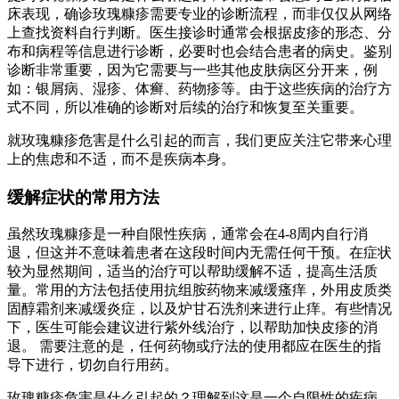
床表现，确诊玫瑰糠疹需要专业的诊断流程，而非仅仅从网络
上查找资料自行判断。医生接诊时通常会根据皮疹的形态、分
布和病程等信息进行诊断，必要时也会结合患者的病史。鉴别
诊断非常重要，因为它需要与一些其他皮肤病区分开来，例
如：银屑病、湿疹、体癣、药物疹等。由于这些疾病的治疗方
式不同，所以准确的诊断对后续的治疗和恢复至关重要。
就玫瑰糠疹危害是什么引起的而言，我们更应关注它带来心理
上的焦虑和不适，而不是疾病本身。
缓解症状的常用方法
虽然玫瑰糠疹是一种自限性疾病，通常会在4-8周内自行消
退，但这并不意味着患者在这段时间内无需任何干预。在症状
较为显然期间，适当的治疗可以帮助缓解不适，提高生活质
量。常用的方法包括使用抗组胺药物来减缓瘙痒，外用皮质类
固醇霜剂来减缓炎症，以及炉甘石洗剂来进行止痒。有些情况
下，医生可能会建议进行紫外线治疗，以帮助加快皮疹的消
退。 需要注意的是，任何药物或疗法的使用都应在医生的指
导下进行，切勿自行用药。
玫瑰糠疹危害是什么引起的？理解到这是一个自限性的疾病，