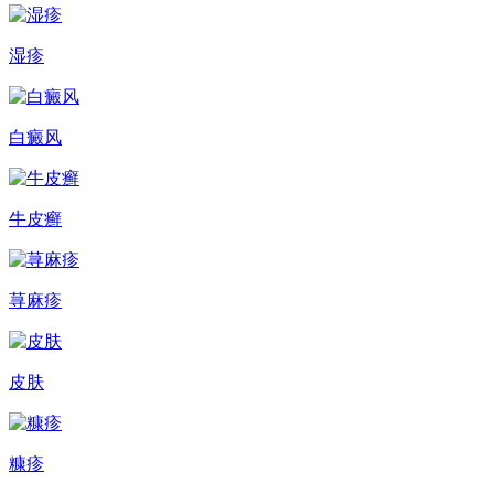
湿疹
白癜风
牛皮癣
荨麻疹
皮肤
糠疹