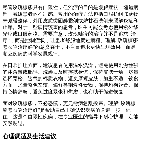
尽管玫瑰糠疹具有自限性，但治疗的目的是缓解症状，缩短病
程，减缓患者的不适感。常用的治疗方法包括口服抗组胺药物
来减缓瘙痒，外用皮质类固醇霜剂或炉甘石洗剂来缓解炎症和
止痒。对于一些病情较重的患者，医生可能会考虑使用紫外线
光疗或口服药物。需要注意，玫瑰糠疹的治疗并不是追求“治
疗”，而是控制症状，让患者舒服地度过病程。理解“玫瑰糠疹
怎么算治疗好”的意义在于，不盲目追求更快呈现效果，而是
顺应疾病的科学发展规律。
在日常护理方面，建议患者使用温水洗澡，避免使用刺激性强
的沐浴露或肥皂。洗澡后及时擦拭身体，保持皮肤干燥。尽量
选择宽松、透气的棉质衣物，避免摩擦皮肤，加重不适。饮食
方面，尽量避免辛辣、海鲜等刺激性食物，保持均衡饮食。保
持心情舒畅，避免过度紧张和焦虑，也有助于促进恢复。
面对玫瑰糠疹，不必恐慌，更无需病急乱投医。理解“玫瑰糠
疹怎么算治疗好”是帮助自己正确认识疾病的关键一步。记
住，这是个自限性疾病，在专业医生的指导下耐心护理，定能
安然度过。
心理调适及生活建议