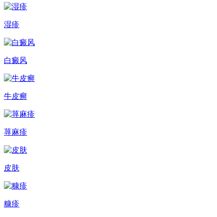
湿疹
白癜风
牛皮癣
荨麻疹
皮肤
糠疹