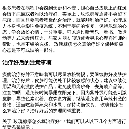
很多患者在病程中会感到焦虑和不安，担心自己皮肤上的红斑
会留下疤痕或者难以治疗好。实际上，玫瑰糠疹通常不会留下
疤痕，而且只要患者积极配合治疗，就能顺利治疗好。心理压
力本身也会影响免疫系统，不利于疾病的恢复。保持乐观的心
态，学会放松心情，十分重要。可以通过听音乐、看书、做运
动等方式来缓解压力。与家人朋友倾诉或者寻求心理咨询师的
帮助，也是不错的选择。 玫瑰糠疹怎么算治疗好？保持积极
心态是不可或缺的一部分。
治疗好后的注意事项
疾病治疗好并不意味着可以尽量放松警惕，要继续做好皮肤护
理。治疗好后，皮肤可能仍处于比较敏感的状态，建议继续使
用温和无刺激的洗护产品，避免使用磨砂膏、去角质产品等。
注意防晒，避免长时间暴露在阳光下。因为紫外线可能会刺激
皮肤，导致色素沉着。在饮食方面，继续避免食用辛辣刺激的
食物，适当吃新鲜蔬菜和水果，保持均衡饮食。 玫瑰糠疹怎
么算治疗好？治疗好后的护理同样重要。
关于“玫瑰糠疹怎么算治疗好”？我们可以从以下几个方面进行
简要温馨提示：