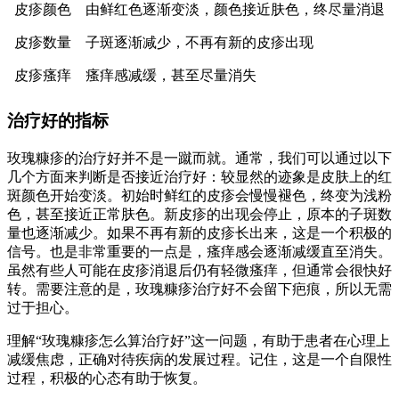
皮疹颜色
由鲜红色逐渐变淡，颜色接近肤色，终尽量消退
皮疹数量
子斑逐渐减少，不再有新的皮疹出现
皮疹瘙痒
瘙痒感减缓，甚至尽量消失
治疗好的指标
玫瑰糠疹的治疗好并不是一蹴而就。通常，我们可以通过以下
几个方面来判断是否接近治疗好：较显然的迹象是皮肤上的红
斑颜色开始变淡。初始时鲜红的皮疹会慢慢褪色，终变为浅粉
色，甚至接近正常肤色。新皮疹的出现会停止，原本的子斑数
量也逐渐减少。如果不再有新的皮疹长出来，这是一个积极的
信号。也是非常重要的一点是，瘙痒感会逐渐减缓直至消失。
虽然有些人可能在皮疹消退后仍有轻微瘙痒，但通常会很快好
转。需要注意的是，玫瑰糠疹治疗好不会留下疤痕，所以无需
过于担心。
理解“玫瑰糠疹怎么算治疗好”这一问题，有助于患者在心理上
减缓焦虑，正确对待疾病的发展过程。记住，这是一个自限性
过程，积极的心态有助于恢复。