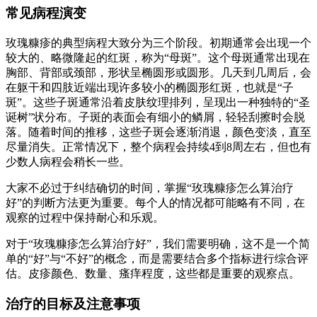
常见病程演变
玫瑰糠疹的典型病程大致分为三个阶段。初期通常会出现一个
较大的、略微隆起的红斑，称为“母斑”。这个母斑通常出现在
胸部、背部或颈部，形状呈椭圆形或圆形。几天到几周后，会
在躯干和四肢近端出现许多较小的椭圆形红斑，也就是“子
斑”。这些子斑通常沿着皮肤纹理排列，呈现出一种独特的“圣
诞树”状分布。子斑的表面会有细小的鳞屑，轻轻刮擦时会脱
落。随着时间的推移，这些子斑会逐渐消退，颜色变淡，直至
尽量消失。正常情况下，整个病程会持续4到8周左右，但也有
少数人病程会稍长一些。
大家不必过于纠结确切的时间，掌握“玫瑰糠疹怎么算治疗
好”的判断方法更为重要。每个人的情况都可能略有不同，在
观察的过程中保持耐心和乐观。
对于“玫瑰糠疹怎么算治疗好”，我们需要明确，这不是一个简
单的“好”与“不好”的概念，而是需要结合多个指标进行综合评
估。皮疹颜色、数量、瘙痒程度，这些都是重要的观察点。
治疗的目标及注意事项