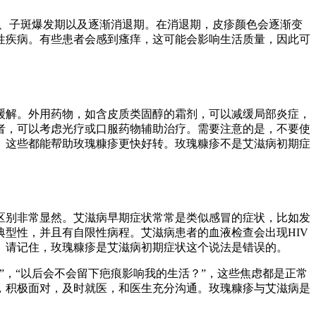
期、子斑爆发期以及逐渐消退期。在消退期，皮疹颜色会逐渐变
性疾病。有些患者会感到瘙痒，这可能会影响生活质量，因此可
缓解。外用药物，如含皮质类固醇的霜剂，可以减缓局部炎症，
者，可以考虑光疗或口服药物辅助治疗。需要注意的是，不要使
。这些都能帮助玫瑰糠疹更快好转。玫瑰糠疹不是艾滋病初期症
区别非常显然。艾滋病早期症状常常是类似感冒的症状，比如发
型性，并且有自限性病程。艾滋病患者的血液检查会出现HIV
。请记住，玫瑰糠疹是艾滋病初期症状这个说法是错误的。
，“以后会不会留下疤痕影响我的生活？”，这些焦虑都是正常
，积极面对，及时就医，和医生充分沟通。玫瑰糠疹与艾滋病是