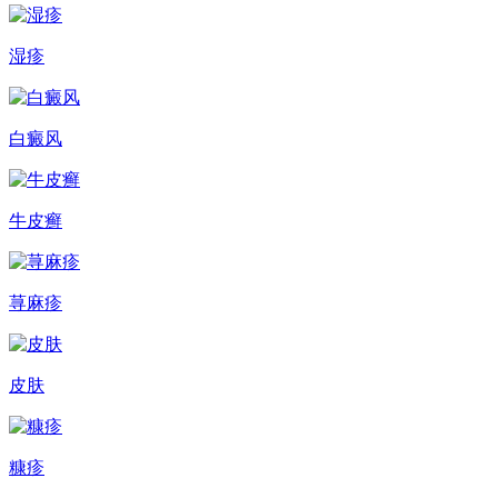
湿疹
白癜风
牛皮癣
荨麻疹
皮肤
糠疹