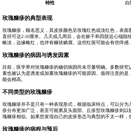
特性
自
玫瑰糠疹的典型表现
玫瑰糠疹，顾名思义，其皮疹颜色呈玫瑰红色或淡红色，表面
直径可达2-10厘米。几天或几周后，会在躯干和四肢近心端
略淡，边缘略红，也伴有糠状鳞屑。这些红斑可能会有些痒感
玫瑰糠疹的病因与诱发因素
目前，医学界对玫瑰糠疹的确切病因尚未尽量明确。多数研究认为
素也被认为是诱发或加重玫瑰糠疹的可能原因。值得注意的是
能会稍高。
不同类型的玫瑰糠疹
玫瑰糠疹并不是只有一种表现形式，根据临床特点，可以分为
疹分布更加广泛，甚至可能累及头面部。丘疹型玫瑰糠疹则以
瑰糠疹相似。如果您发现自己的皮疹形态与典型的不太一样，
玫瑰糠疹的病程与预后