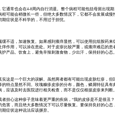
它通常也会在4-8周内自行消退。整个病程可能包括母斑出现
病程可能会稍微长一些，但绝大多数情况下，它都不会发展成慢
初期症状是不科学的，不用过于担忧。
减缓不适，加速恢复。如果感到瘙痒显然，可以使用抗组胺药来
止痒作用，可以涂在患处。对于皮疹比较严重，或瘙痒难忍的患
洗护产品。饮食上，避免辛辣刺激食物，少出汗，保持好的心态
其实这是一个巨大的误解。虽然两者都有可能出现皮肤红疹，但
疹的特点显然不同。玫瑰糠疹皮疹的分布，颜色，鳞屑特征具有典
病，应该及时去医院进行相关检查，而不是仅仅根据皮疹来判断
者担心这种疹子意味着更严重的疾病，“我的皮疹是不是很丑？”
的危害，而且绝大多数情况下可以尽量恢复。要保持良好的心态
初期症状这种说法应该摒弃。