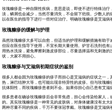
玫瑰糠疹是一种自限性疾病，意思是说，即使不进行特殊治疗，
淡，鳞屑也会减少，当然尽量消失，不会留下疤痕。少数人的
以在医生的指导下进行一些对症治疗。明确玫瑰糠疹是艾滋病
玫瑰糠疹的缓解与护理
虽然玫瑰糠疹大多可以自愈，但适当的护理和缓解措施有助于
但应在医生指导下使用，不宜长期大量使用。炉甘石洗剂也有
用热水洗澡，避免摩擦刺激皮疹部位，尽量选择温和无刺激的
状，大家不用担心。
玫瑰糠疹与艾滋病初期症状的鉴别
很多人都会因为玫瑰糠疹的疹子而担心是艾滋病的症状之一，
热，淋巴结肿大等，也可能出现非特异性的皮疹。但与玫瑰糠
抗体阳性，而玫瑰糠疹患者则不会。如果你担心自己患有艾滋
很多患者在确诊玫瑰糠疹后会非常焦虑，担心会传染给家人，或
的。其实玫瑰糠疹是一种常见的皮肤病，对身体健康没有太大
两种尽量不同的疾病，千万不要张冠李戴。玫瑰糠疹是艾滋病