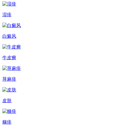
湿疹
白癜风
牛皮癣
荨麻疹
皮肤
糠疹