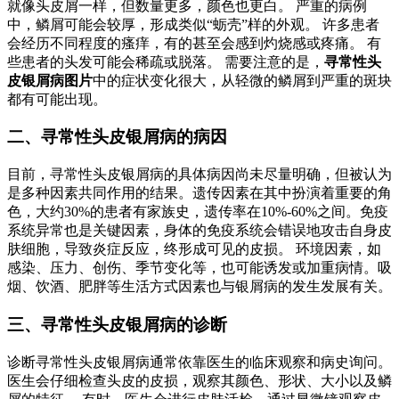
就像头皮屑一样，但数量更多，颜色也更白。 严重的病例
中，鳞屑可能会较厚，形成类似“蛎壳”样的外观。 许多患者
会经历不同程度的瘙痒，有的甚至会感到灼烧感或疼痛。 有
些患者的头发可能会稀疏或脱落。 需要注意的是，
寻常性头
皮银屑病图片
中的症状变化很大，从轻微的鳞屑到严重的斑块
都有可能出现。
二、寻常性头皮银屑病的病因
目前，寻常性头皮银屑病的具体病因尚未尽量明确，但被认为
是多种因素共同作用的结果。遗传因素在其中扮演着重要的角
色，大约30%的患者有家族史，遗传率在10%-60%之间。免疫
系统异常也是关键因素，身体的免疫系统会错误地攻击自身皮
肤细胞，导致炎症反应，终形成可见的皮损。 环境因素，如
感染、压力、创伤、季节变化等，也可能诱发或加重病情。吸
烟、饮酒、肥胖等生活方式因素也与银屑病的发生发展有关。
三、寻常性头皮银屑病的诊断
诊断寻常性头皮银屑病通常依靠医生的临床观察和病史询问。
医生会仔细检查头皮的皮损，观察其颜色、形状、大小以及鳞