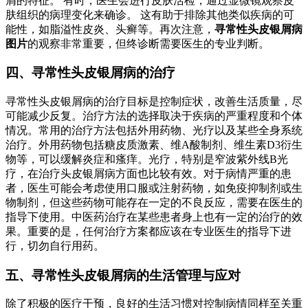
屑的特征。 有时，医生会进行皮肤活检，通过显微镜观察皮
肤组织的病理变化来确诊。 这有助于排除其他类似疾病的可
能性，如脂溢性皮炎、头癣等。再次注意，
寻常性头皮银屑病
图片
的观察非常重要，但终诊断需要医生的专业判断。
四、寻常性头皮银屑病的治疗
寻常性头皮银屑病的治疗目标是控制症状，改善生活质量，尽
可能减少反复。治疗方法的选择取决于疾病的严重程度和个体
情况。常用的治疗方法包括外用药物、光疗以及某些全身系统
治疗。外用药物包括糖皮质激素、维A酸制剂、维生素D3衍生
物等，可以缓解炎症和瘙痒。光疗，特别是窄波紫外线B光
疗，在治疗头皮银屑病方面也比较有效。对于病情严重的患
者，医生可能会考虑使用口服或注射药物，如免疫抑制剂或生
物制剂，但这些药物可能存在一定的不良反应，需要在医生的
指导下使用。中医药治疗在某些患者身上也有一定的治疗的效
果。重要的是，任何治疗方案都应该在专业医生的指导下进
行，切勿自行用药。
五、寻常性头皮银屑病的生活管理与应对
除了积极的医疗干预，良好的生活习惯对控制病情同样至关重