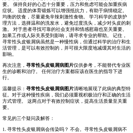
要。 保持良好的心态十分重要，压力和焦虑可能会加重疾病
症状。 适度的体育锻炼可以增强抵抗力，有助于病情稳定。
均衡的饮食，尽量避免辛辣刺激性食物。 学习科学的皮肤护
理方法，选择温和的洗发水，避免过度洗头，减少对头皮的刺
激。 对于患者寻找可靠的社会支持和情感慰藉也至关重要。
如果工作或人际关系受到影响，请寻求专业的帮助。 记住，
寻常性头皮银屑病虽然是一种慢性病，但通过科学的治疗和生
活管理，是可以有效控制的，并可很大限度地减缓其对生活的
影响。
再次注意，
寻常性头皮银屑病图片
仅供参考，不能替代专业医
生的诊断和治疗。 任何治疗方案都应该在医生的指导下进
行。
温馨提示：
寻常性头皮银屑病图片
清晰地展现了此病的典型特
征。对于这种慢性疾病，我们必须重视积极治疗和正确的生活
方式管理。 这两点对于有效控制症状，提高生活质量至关重
要。
常见的三个疑问及解答：
1. 寻常性头皮银屑病会传染吗？ 不会。寻常性头皮银屑病不