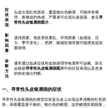
症
头皮出现红色斑块，覆盖银白色鳞屑，可能伴有瘙
状
痒、疼痛或灼热感，严重者可出现头发脱落。参见
寻
表
常性头皮银屑病图片
。
现
影
遗传因素、免疫系统紊乱、环境因素（如感染、压
响
力、季节变化）、肥胖、吸烟饮酒等都可能诱发或加
因
重病情。
素
诊
通常通过临床症状和皮肤病理学检查即可诊断。医生
断
会根据
寻常性头皮银屑病图片
中的症状表现以及患者
方
的病史做出判断。
法
一、寻常性头皮银屑病的症状
寻常性头皮银屑病的典型症状是头皮上出现边界清晰的红色斑
块，表面覆盖着干燥的、银白色的鳞屑。这些鳞屑容易脱落，