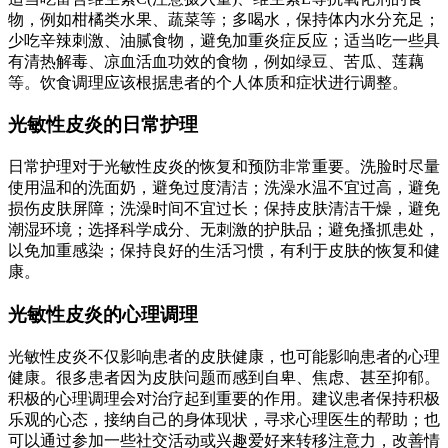
物，例如柑橘类水果、蔬菜等；多喝水，保持体内水分充足；
少吃辛辣刺激、油腻食物，避免加重炎症反应；适当吃一些具
有清热解毒、凉血活血功效的食物，例如绿豆、苦瓜、莲藕
等。饮食调理应该根据患者的个人体质和症状进行调整。
光敏性皮炎的日常护理
日常护理对于光敏性皮炎的恢复和预防非常重要。洗脸时尽量
使用温和的洗面奶，避免过度清洁；洗澡水温不宜过高，避免
损伤皮肤屏障；洗澡时间不宜过长；保持皮肤清洁干燥，避免
潮湿环境；选择科学成分、无刺激的护肤品；避免搔抓患处，
以免加重感染；保持良好的生活习惯，有利于皮肤的恢复和健
康。
光敏性皮炎的心理调理
光敏性皮炎不仅影响患者的皮肤健康，也可能影响患者的心理
健康。很多患者因为皮肤问题而感到自卑、焦虑、甚至抑郁。
积极的心理调理会对治疗起到重要的作用。建议患者保持积极
乐观的心态，接纳自己的身体现状，寻求心理医生的帮助；也
可以通过参加一些社交活动或兴趣爱好来转移注意力，改善情