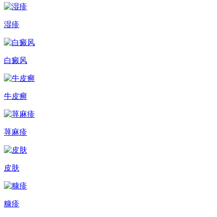
湿疹
白癜风
牛皮癣
荨麻疹
皮肤
糠疹