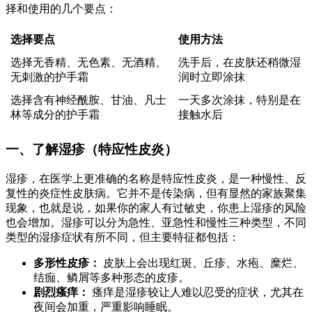
择和使用的几个要点：
选择要点
使用方法
选择无香精、无色素、无酒精、
洗手后，在皮肤还稍微湿
无刺激的护手霜
润时立即涂抹
选择含有神经酰胺、甘油、凡士
一天多次涂抹，特别是在
林等成分的护手霜
接触水后
一、了解湿疹（特应性皮炎）
湿疹，在医学上更准确的名称是特应性皮炎，是一种慢性、反
复性的炎症性皮肤病。它并不是传染病，但有显然的家族聚集
现象，也就是说，如果你的家人有过敏史，你患上湿疹的风险
也会增加。湿疹可以分为急性、亚急性和慢性三种类型，不同
类型的湿疹症状有所不同，但主要特征都包括：
多形性皮疹：
皮肤上会出现红斑、丘疹、水疱、糜烂、
结痂、鳞屑等多种形态的皮疹。
剧烈瘙痒：
瘙痒是湿疹较让人难以忍受的症状，尤其在
夜间会加重，严重影响睡眠。