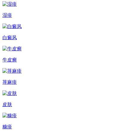
湿疹
白癜风
牛皮癣
荨麻疹
皮肤
糠疹