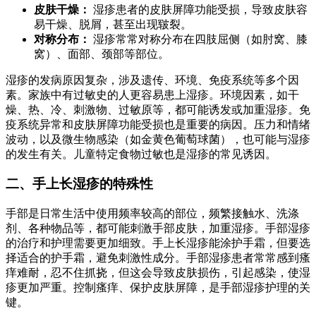
皮肤干燥：
湿疹患者的皮肤屏障功能受损，导致皮肤容
易干燥、脱屑，甚至出现皲裂。
对称分布：
湿疹常常对称分布在四肢屈侧（如肘窝、膝
窝）、面部、颈部等部位。
湿疹的发病原因复杂，涉及遗传、环境、免疫系统等多个因
素。家族中有过敏史的人更容易患上湿疹。环境因素，如干
燥、热、冷、刺激物、过敏原等，都可能诱发或加重湿疹。免
疫系统异常和皮肤屏障功能受损也是重要的病因。压力和情绪
波动，以及微生物感染（如金黄色葡萄球菌），也可能与湿疹
的发生有关。儿童特定食物过敏也是湿疹的常见诱因。
二、手上长湿疹的特殊性
手部是日常生活中使用频率较高的部位，频繁接触水、洗涤
剂、各种物品等，都可能刺激手部皮肤，加重湿疹。手部湿疹
的治疗和护理需要更加细致。手上长湿疹能涂护手霜，但要选
择适合的护手霜，避免刺激性成分。手部湿疹患者常常感到瘙
痒难耐，忍不住抓挠，但这会导致皮肤损伤，引起感染，使湿
疹更加严重。控制瘙痒、保护皮肤屏障，是手部湿疹护理的关
键。