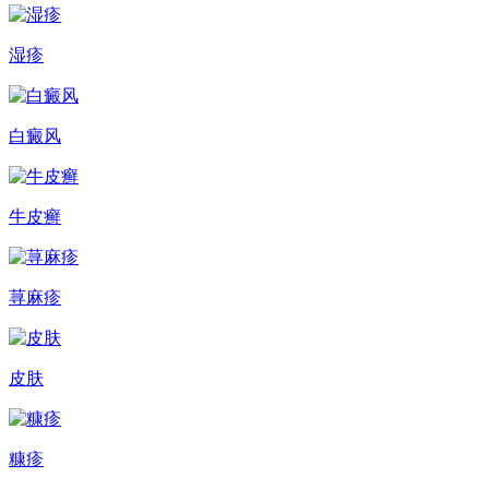
湿疹
白癜风
牛皮癣
荨麻疹
皮肤
糠疹